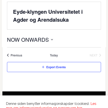
Eyde-klyngen Universitetet i
Agder og Arendalsuka
NOW ONWARDS
Select
date.
Events
Previous
Today
NEXT
EVENTS
Export Events
Copyright © 2026 International Forum – Webutvikling av
Denne siden benytter informasjonskapsler (cookies).
Les
Devant
mer om informasjonskapsler og personvern her.