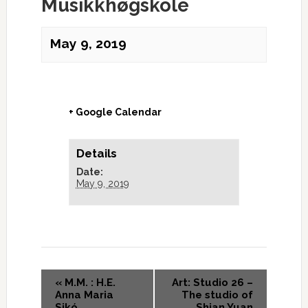
Musikkhøgskole
May 9, 2019
+ Google Calendar
Details
Date:
May 9, 2019
«
M.M. : H.E.
Art: Studio 26 –
Anna Maria
The studio of
Sikó,
Shian Yuan